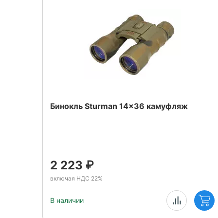
cs
Бинокль Sturman 14x36 камуфляж
-D26)
2 223
₽
включая НДС 22%
В наличии