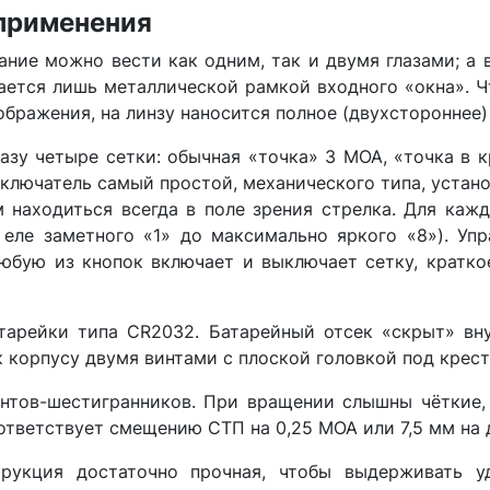
 применения
ние можно вести как одним, так и двумя глазами; а 
вается лишь металлической рамкой входного «окна». 
ображения, на линзу наносится полное (двухстороннее
азу четыре сетки: обычная «точка» 3 MOA, «точка в 
еключатель самый простой, механического типа, устан
 находиться всегда в поле зрения стрелка. Для ка
 еле заметного «1» до максимально яркого «8»). Уп
любую из кнопок включает и выключает сетку, кратко
арейки типа CR2032. Батарейный отсек «скрыт» вну
 корпусу двумя винтами с плоской головкой под крест
тов-шестигранников. При вращении слышны чёткие, 
оответствует смещению СТП на 0,25 MOA или 7,5 мм на 
укция достаточно прочная, чтобы выдерживать у