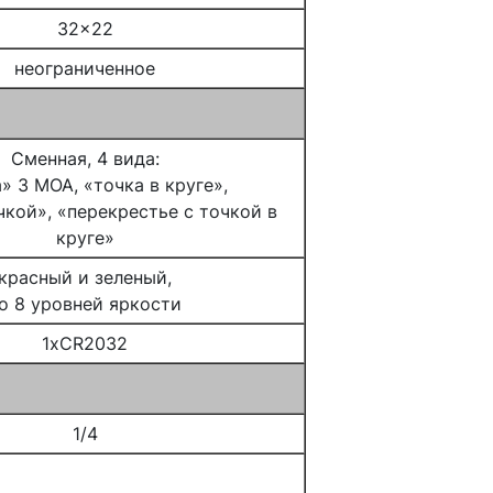
32x22
неограниченное
Сменная, 4 вида:
» 3 MOA, «точка в круге»,
чкой», «перекрестье с точкой в
круге»
красный и зеленый,
о 8 уровней яркости
1xCR2032
1/4