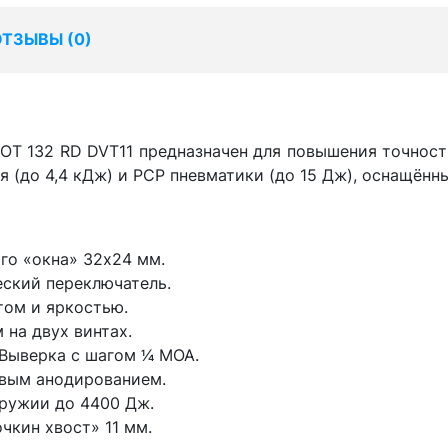
ОТЗЫВЫ (
0
)
DOT 132 RD DVT11 предназначен для повышения точност
 (до 4,4 кДж) и PCP пневматики (до 15 Дж), оснащённ
го «окна» 32x24 мм.
еский переключатель.
том и яркостью.
на двух винтах.
ыверка с шагом 1⁄4 MOA.
вым анодированием.
оружии до 4400 Дж.
чкин хвост» 11 мм.