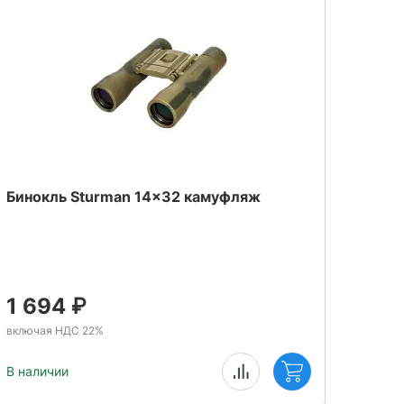
Бинокль Sturman 14x32 камуфляж
Теле
1 694
₽
7 
включая НДС 22%
включ
В наличии
В нал