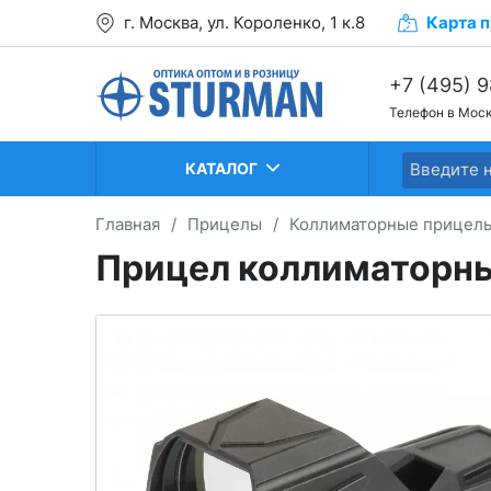
г. Москва, ул. Короленко, 1 к.8
Карта
п
+7 (495) 
Телефон в Мос
+7 (499) 2
+7 (499) 2
КАТАЛОГ
Главная
/
Прицелы
/
Коллиматорные прицел
Прицел коллиматорный