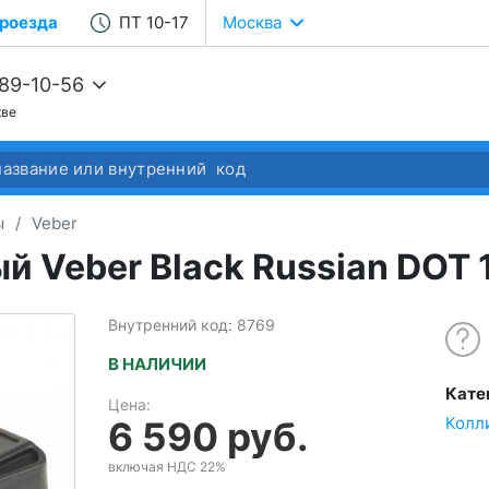
роезда
ПТ 10-17
Москва
989-10-56
кве
68-22-37
68-04-14
ы
/
Veber
 Veber Black Russian DOT 
Внутренний код: 8769
В НАЛИЧИИ
Кате
Цена:
Колл
6 590 руб.
включая НДС 22%