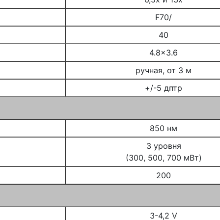
F70/
40
4.8x3.6
ручная, от 3 м
+/-5 дптр
850 нм
3 уровня
(300, 500, 700 мВт)
200
3-4,2 V