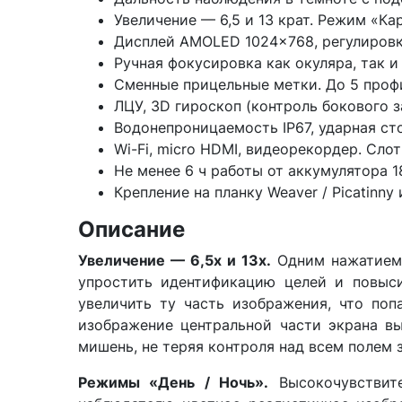
Увеличение — 6,5 и 13 крат. Режим «Ка
Дисплей AMOLED 1024×768, регулировк
Ручная фокусировка как окуляра, так и 
Сменные прицельные метки. До 5 проф
ЛЦУ, 3D гироскоп (контроль бокового за
Водонепроницаемость IP67, ударная ст
Wi-Fi, micro HDMI, видеорекордер. Слот
Не менее 6 ч работы от аккумулятора 1
Крепление на планку Weaver / Picatinny
Описание
Увеличение — 6,5x и 13x.
Одним нажатием 
упростить идентификацию целей и повыс
увеличить ту часть изображения, что поп
изображение центральной части экрана в
мишень, не теряя контроля над всем полем 
Режимы «День / Ночь».
Высокочувствит