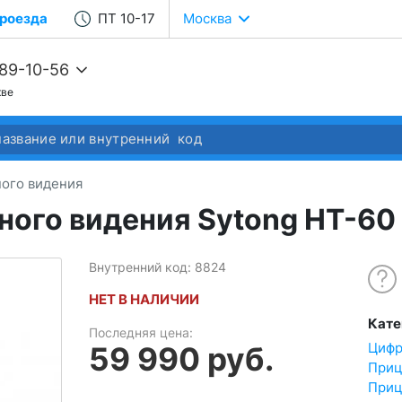
роезда
ПТ 10-17
Москва
989-10-56
кве
68-22-37
68-04-14
ого видения
ного видения Sytong HT-60
Внутренний код: 8824
НЕТ В НАЛИЧИИ
Кате
Последняя цена:
Цифр
59 990 руб.
Приц
Приц