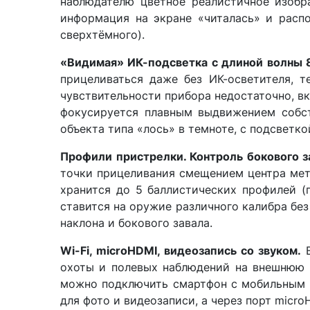
наблюдателю цветное реалистичное изоб
информация на экране «читалась» и распо
сверхтёмного).
«Видимая» ИК-подсветка с длиной волны 
прицеливаться даже без ИК-осветителя, 
чувствительности прибора недостаточно, вк
фокусируется плавным выдвижением собст
объекта типа «лось» в темноте, с подсветко
Профили пристрелки. Контроль бокового з
точки прицеливания смещением центра метк
хранится до 5 баллистических профилей (
ставится на оружие различного калибра бе
наклона и бокового завала.
Wi-Fi, microHDMI, видеозапись со звуком.
В
охоты и полевых наблюдений на внешнюю ка
можно подключить смартфон с мобильным п
для фото и видеозаписи, а через порт micr