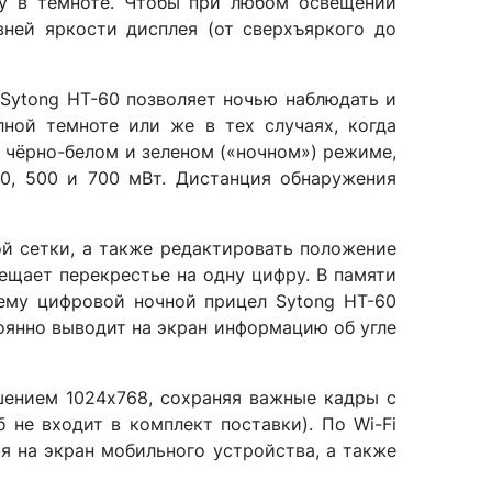
у в темноте. Чтобы при любом освещении
вней яркости дисплея (от сверхъяркого до
ytong HT-60 позволяет ночью наблюдать и
ной темноте или же в тех случаях, когда
в чёрно-белом и зеленом («ночном») режиме,
0, 500 и 700 мВт. Дистанция обнаружения
й сетки, а также редактировать положение
ещает перекрестье на одну цифру. В памяти
чему цифровой ночной прицел Sytong HT-60
оянно выводит на экран информацию об угле
ением 1024x768, сохраняя важные кадры с
 не входит в комплект поставки). По Wi-Fi
 на экран мобильного устройства, а также