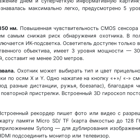
ражение днём и суперчёткую информативную картинк
знавалась максимально легко, предусмотрено 5 уро
850 нм.
Повышенная чувствительность CMOS сенсора S
тем самым снижая риск обнаружения охотника. В пол
лючается ИК-подсветка. Осветитель доступен только 
венного объектива, имеет 3 уровня мощности — 30
й, составит не менее 200 метров.
авала.
Охотник может выбирать тип и цвет прицельно
и по осям X и Y. Одно нажатие на кнопку «+»/ «-» см
под разные дистанции, ружья, боезапас), благодаря 
з повторной пристрелки. Встроенный 3D гироскоп пост
строенный рекордер пишет фото или видео с разреш
рту памяти Micro SD/ TF (карта ёмкостью до 128 Гб
риложением Sytong — для дублирования изображения
oHDMI подсоединить монитор или телевизор.