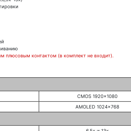
ртировки
ей
живанию
им плюсовым контактом (в комплект не входит).
CMOS 1920x1080
AMOLED 1024x768
6,5x и 13x