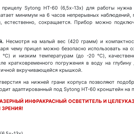
рицелу Sytong HT-60 (6,5x-13x) для работы нужна
ватает минимум на 6 часов непрерывных наблюдений,
 естественно, сокращается. Прибор можно подключа
й.
Несмотря на малый вес (420 грамм) и компактност
ря чему прицел можно безопасно использовать на ох
 °C) и низким температурам (до -20 °C), качестве
ле кратковременного погружения в воду на глубину
етичной вкручивающейся крышкой.
верстия на нижней грани корпуса позволяют подобр
дит адаптированный под Sytong HT-60 кронштейн на пла
АЗЕРНЫЙ ИНФРАКРАСНЫЙ ОСВЕТИТЕЛЬ И ЦЕЛЕУКАЗ
 ЗРЕНИЯ!
6,5x-13x)