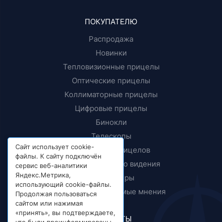
ПОКУПАТЕЛЮ
Распродажа
Новинки
Тепловизионные прицелы
Оптические прицелы
Коллиматорные прицелы
Цифровые прицелы
Бинокли
Телескопы
Сайт использует cookie-
Крепления прицелов
файлы. К сайту подключён
Приборы ночного видения
сервис веб-аналитики
Яндекс.Метрика,
Дальномеры
использующий cookie-файлы.
Тесты и независимые мнения
Продолжая пользоваться
сайтом или нажимая
«принять», вы подтверждаете,
КОНТАКТЫ