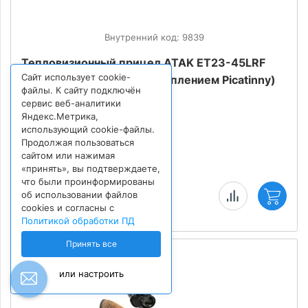
Внутренний код: 9839
Тепловизионный прицел ATAK ET23-45LRF
Сайт использует cookie-
PRO (с дальномером и креплением Picatinny)
файлы. К сайту подключён
Купить в 1 клик
сервис веб-аналитики
Яндекс.Метрика,
использующий cookie-файлы.
123 900
₽
Продолжая пользоваться
сайтом или нажимая
включая НДС 22%
«принять», вы подтверждаете,
что были проинформированы
В наличии
об использовании файлов
cookies и согласны с
Политикой обработки ПД
Принять все
или настроить