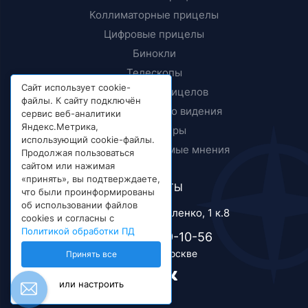
Коллиматорные прицелы
Цифровые прицелы
Бинокли
Телескопы
Сайт использует cookie-
Крепления прицелов
файлы. К сайту подключён
Приборы ночного видения
сервис веб-аналитики
Яндекс.Метрика,
Дальномеры
использующий cookie-файлы.
Тесты и независимые мнения
Продолжая пользоваться
сайтом или нажимая
«принять», вы подтверждаете,
КОНТАКТЫ
что были проинформированы
об использовании файлов
г. Москва, ул. Короленко, 1 к.8
cookies и согласны с
Политикой обработки ПД
+7 (495) 989-10-56
Телефон в Москве
Принять все
или настроить