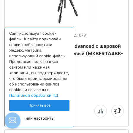
Сайт использует cookie-
Внутренний код: 8791
файлы. К сайту подключён
сервис веб-аналитики
Штатив Manfrotto Befree Advanced с шаровой
Яндекс.Метрика,
головой MH494, алюминиевый (MKBFRTA4BK-
использующий cookie-файлы.
BH)
Продолжая пользоваться
сайтом или нажимая
«принять», вы подтверждаете,
что были проинформированы
15 990
₽
об использовании файлов
cookies и согласны с
Политикой обработки ПД
Принять все
Нет в наличии
или настроить