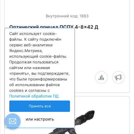
Внутренний код: 1883
Оптический прицел ПСПУ 4-8x42 Д
Сайт использует cookie-
файлы. К сайту подключён
сервис веб-аналитики
44 000
₽
Яндекс.Метрика,
использующий cookie-файлы.
Продолжая пользоваться
сайтом или нажимая
«принять», вы подтверждаете,
Нет в наличии
что были проинформированы
об использовании файлов
cookies и согласны с
Политикой обработки ПД
Принять все
или настроить