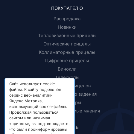
ПОКУПАТЕЛЮ
Распродажа
Новинки
Тепловизионные прицелы
Оптические прицелы
Коллиматорные прицелы
Цифровые прицелы
Бинокли
Телескопы
Сайт использует cookie-
Крепления прицелов
файлы. К сайту подключён
Приборы ночного видения
сервис веб-аналитики
Яндекс.Метрика,
Дальномеры
использующий cookie-файлы.
Тесты и независимые мнения
Продолжая пользоваться
сайтом или нажимая
«принять», вы подтверждаете,
КОНТАКТЫ
что были проинформированы