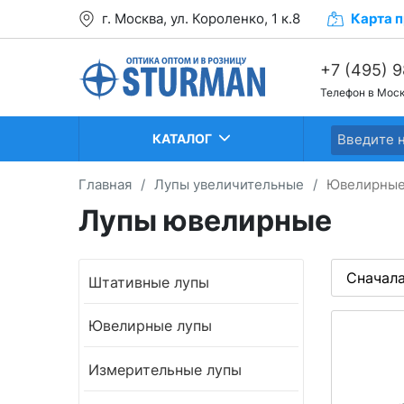
г. Москва, ул. Короленко, 1 к.8
Карта
п
+7 (495) 
Телефон в Мос
+7 (499) 2
+7 (499) 2
КАТАЛОГ
Главная
/
Лупы увеличительные
/
Ювелирные
Лупы ювелирные
Штативные лупы
Ювелирные лупы
Измерительные лупы