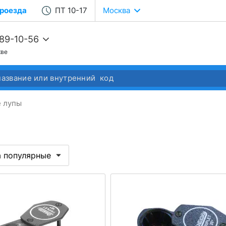
роезда
ПТ 10-17
Москва
989-10-56
кве
68-22-37
68-04-14
 лупы