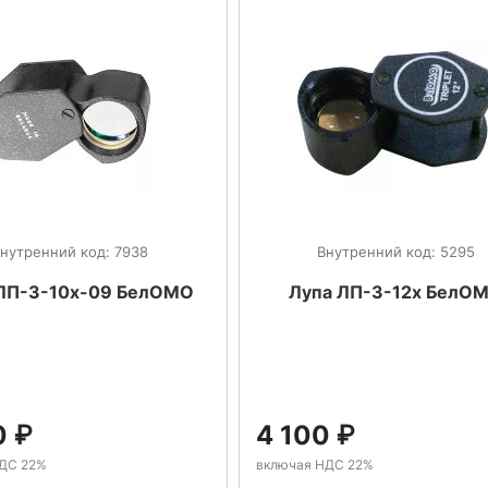
нутренний код: 7938
Внутренний код: 5295
ЛП-3-10х-09 БелОМО
Лупа ЛП-3-12х БелО
0
₽
4 100
₽
ДС 22%
включая НДС 22%