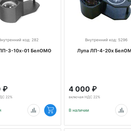
Внутренний код: 282
Внутренний код: 5296
 ЛП-3-10х-01 БелОМО
Лупа ЛП-4-20х БелО
0
₽
4 000
₽
ДС 22%
включая НДС 22%
и
В наличии