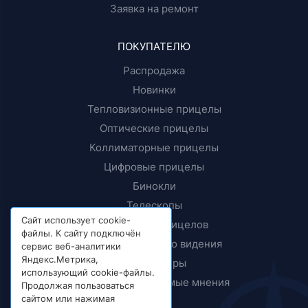
Заявка на ремонт
ПОКУПАТЕЛЮ
Распродажа
Новинки
Тепловизионные прицелы
Оптические прицелы
Коллиматорные прицелы
Цифровые прицелы
Бинокли
Телескопы
Сайт использует cookie-
Крепления прицелов
файлы. К сайту подключён
Приборы ночного видения
сервис веб-аналитики
Яндекс.Метрика,
Дальномеры
использующий cookie-файлы.
Тесты и независимые мнения
Продолжая пользоваться
сайтом или нажимая