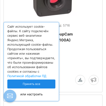
Внутренний код: 5716
Сайт использует cookie-
файлы. К сайту подключён
Камера для микроскопа ToupCam
сервис веб-аналитики
U3CMOS03100KPA (TP103100A)
Яндекс.Метрика,
использующий cookie-файлы.
Продолжая пользоваться
сайтом или нажимая
23 609
₽
«принять», вы подтверждаете,
что были проинформированы
об использовании файлов
cookies и согласны с
Политикой обработки ПД
Нет в наличии
Принять все
или настроить