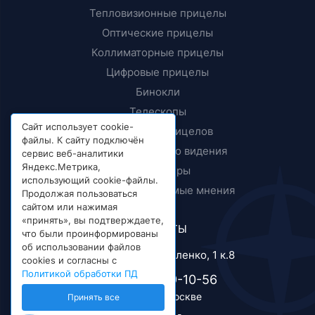
Тепловизионные прицелы
Оптические прицелы
Коллиматорные прицелы
Цифровые прицелы
Бинокли
Телескопы
Сайт использует cookie-
Крепления прицелов
файлы. К сайту подключён
Приборы ночного видения
сервис веб-аналитики
Яндекс.Метрика,
Дальномеры
использующий cookie-файлы.
Тесты и независимые мнения
Продолжая пользоваться
сайтом или нажимая
«принять», вы подтверждаете,
КОНТАКТЫ
что были проинформированы
об использовании файлов
г. Москва, ул. Короленко, 1 к.8
cookies и согласны с
Политикой обработки ПД
+7 (495) 989-10-56
Телефон в Москве
Принять все