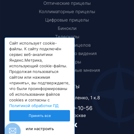
Оптические прицелы
Коллиматорные прицелы
Цифровые прицелы
Бинокли
Телескопы
Сайт использует cookie-
Крепления прицелов
файлы. К сайту подключён
Приборы ночного видения
сервис веб-аналитики
Яндекс.Метрика,
Дальномеры
использующий cookie-файлы.
Тесты и независимые мнения
Продолжая пользоваться
сайтом или нажимая
«принять», вы подтверждаете,
КОНТАКТЫ
что были проинформированы
об использовании файлов
г. Москва, ул. Короленко, 1 к.8
cookies и согласны с
Политикой обработки ПД
+7 (495) 989-10-56
Телефон в Москве
Принять все
или настроить