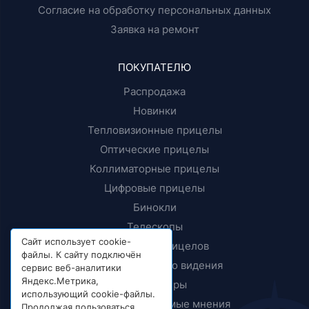
Согласие на обработку персональных данных
Заявка на ремонт
ПОКУПАТЕЛЮ
Распродажа
Новинки
Тепловизионные прицелы
Оптические прицелы
Коллиматорные прицелы
Цифровые прицелы
Бинокли
Телескопы
Сайт использует cookie-
Крепления прицелов
файлы. К сайту подключён
Приборы ночного видения
сервис веб-аналитики
Яндекс.Метрика,
Дальномеры
использующий cookie-файлы.
Тесты и независимые мнения
Продолжая пользоваться