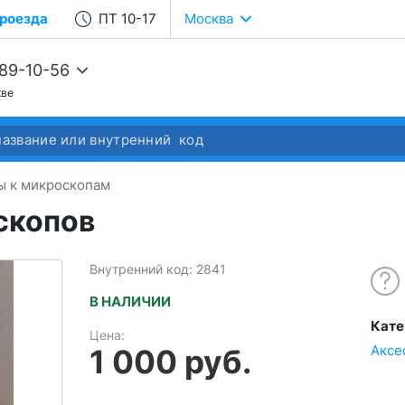
роезда
ПТ 10-17
Москва
989-10-56
кве
68-22-37
68-04-14
ы к микроскопам
скопов
Внутренний код: 2841
В НАЛИЧИИ
Кате
Цена:
Аксе
1 000 руб.