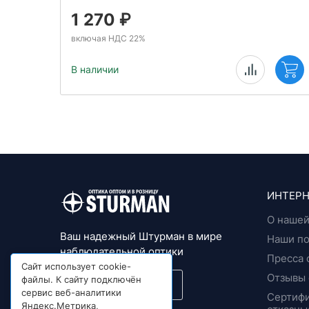
1 270
₽
включая НДС 22%
В наличии
ИНТЕРН
О нашей
Ваш надежный Штурман в мире
Наши п
наблюдательной оптики
Пресса 
Сайт использует cookie-
Отзывы 
файлы. К сайту подключён
Подписка на новости
сервис веб-аналитики
Сертифи
Яндекс.Метрика,