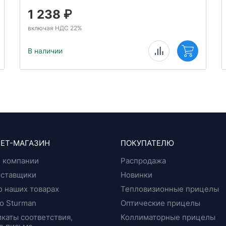
1 238
₽
включая НДС 22%
В наличии
ЕТ-МАГАЗИН
ПОКУПАТЕЛЮ
 компании
Распродажа
оставщики
Новинки
о наших товарах
Тепловизионные прицелы
о Sturman
Оптические прицелы
каты соответствия,
Коллиматорные прицелы