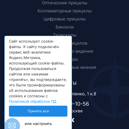
Оптические прицелы
Коллиматорные прицелы
Цифровые прицелы
Бинокли
Телескопы
Сайт использует cookie-
Крепления прицелов
файлы. К сайту подключён
Приборы ночного видения
сервис веб-аналитики
Яндекс.Метрика,
Дальномеры
использующий cookie-файлы.
Тесты и независимые мнения
Продолжая пользоваться
сайтом или нажимая
«принять», вы подтверждаете,
КОНТАКТЫ
что были проинформированы
об использовании файлов
г. Москва, ул. Короленко, 1 к.8
cookies и согласны с
Политикой обработки ПД
+7 (495) 989-10-56
Телефон в Москве
Принять все
или настроить