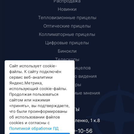
Распродажа
Новинки
Тепловизионные прицелы
Оптические прицелы
Коллиматорные прицелы
Цифровые прицелы
Бинокли
Телескопы
Сайт использует cookie-
Крепления прицелов
файлы. К сайту подключён
Приборы ночного видения
сервис веб-аналитики
Яндекс.Метрика,
Дальномеры
использующий cookie-файлы.
Тесты и независимые мнения
Продолжая пользоваться
сайтом или нажимая
«принять», вы подтверждаете,
КОНТАКТЫ
что были проинформированы
об использовании файлов
г. Москва, ул. Короленко, 1 к.8
cookies и согласны с
Политикой обработки ПД
+7 (495) 989-10-56