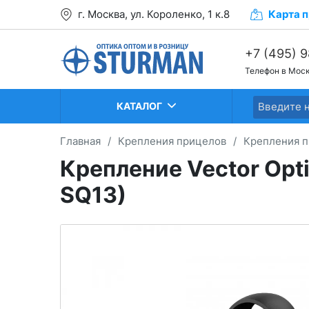
г. Москва, ул. Короленко, 1 к.8
Карта
п
+7 (495) 
Телефон в Мос
+7 (499) 2
+7 (499) 2
КАТАЛОГ
Главная
/
Крепления прицелов
/
Крепления п
Крепление Vector Op
SQ13)