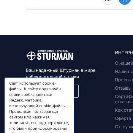
ИНТЕРН
О нашей
Ваш надежный Штурман в мире
Наши п
наблюдательной оптики
Пресса 
Сайт использует cookie-
Отзывы 
файлы. К сайту подключён
Подписка на новости
сервис веб-аналитики
Сертифи
Яндекс.Метрика,
отказны
© 1992 - 2026
использующий cookie-файлы.
Как ста
Продолжая пользоваться
сайтом или нажимая
Оферта
«принять», вы подтверждаете,
Отгрузк
что были проинформированы