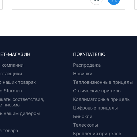
ЕТ-МАГАЗИН
ПОКУПАТЕЛЮ
 компании
Распродажа
оставщики
Новинки
о наших товарах
Тепловизионные прицелы
о Sturman
Оптические прицелы
каты соответствия,
Коллиматорные прицелы
е письма
Цифровые прицелы
ть нашим дилером
Бинокли
Телескопы
а товара
Крепления прицелов