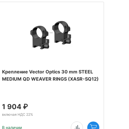
Крепление Vector Optics 30 mm STEEL
Конс
MEDIUM QD WEAVER RINGS (XASR-SQ12)
(1,25
11 м
1 904
₽
1 
включая НДС 22%
включ
В наличии
В нал