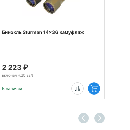
Бинокль Sturman 14x36 камуфляж
Моно
2 223
₽
1 
включая НДС 22%
включ
В наличии
В нал