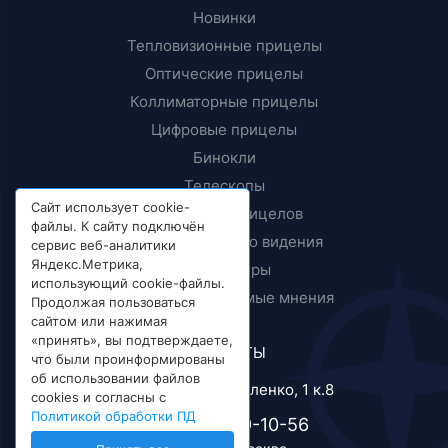
Новинки
Тепловизионные прицелы
Оптические прицелы
Коллиматорные прицелы
Цифровые прицелы
Бинокли
Телескопы
Сайт использует cookie-
Крепления прицелов
файлы. К сайту подключён
Приборы ночного видения
сервис веб-аналитики
Яндекс.Метрика,
Дальномеры
использующий cookie-файлы.
Тесты и независимые мнения
Продолжая пользоваться
сайтом или нажимая
«принять», вы подтверждаете,
КОНТАКТЫ
что были проинформированы
об использовании файлов
г. Москва, ул. Короленко, 1 к.8
cookies и согласны с
Политикой обработки ПД
+7 (495) 989-10-56