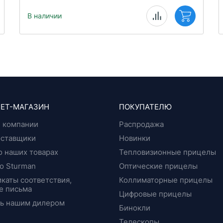
В наличии
ЕТ-МАГАЗИН
ПОКУПАТЕЛЮ
 компании
Распродажа
оставщики
Новинки
о наших товарах
Тепловизионные прицелы
о Sturman
Оптические прицелы
каты соответствия,
Коллиматорные прицелы
е письма
Цифровые прицелы
ть нашим дилером
Бинокли
Телескопы