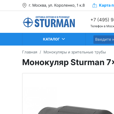
г. Москва, ул. Короленко, 1 к.8
Карта
п
+7 (495) 
Телефон в Мос
+7 (499) 2
+7 (499) 2
КАТАЛОГ
Главная
/
Монокуляры и зрительные трубы
Монокуляр Sturman 7x