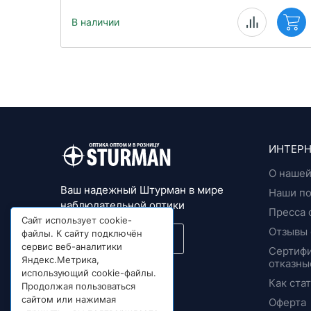
В наличии
ИНТЕРН
О нашей
Ваш надежный Штурман в мире
Наши п
наблюдательной оптики
Пресса 
Сайт использует cookie-
Отзывы 
файлы. К сайту подключён
Подписка на новости
сервис веб-аналитики
Сертифи
Яндекс.Метрика,
отказны
© 1992 - 2026
использующий cookie-файлы.
Как ста
Продолжая пользоваться
сайтом или нажимая
Оферта