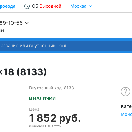
роезда
СБ
Выходной
Москва
989-10-56
кве
68-22-37
68-04-14
18 (8133)
Внутренний код: 8133
В НАЛИЧИИ
Кате
Цена:
Моно
1 852 руб.
включая НДС 22%