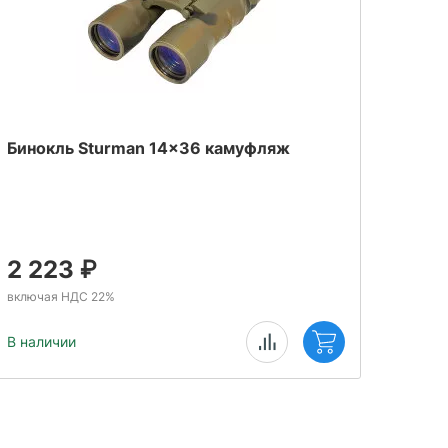
Бинокль Sturman 14x36 камуфляж
Моно
2 223
₽
1 
включая НДС 22%
включ
В наличии
В нал