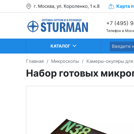
г. Москва, ул. Короленко, 1 к.8
Карта
п
+7 (495) 
Телефон в Мос
+7 (499) 2
+7 (499) 2
КАТАЛОГ
Главная
/
Микроскопы
/
Камеры-окуляры для
Набор готовых микро