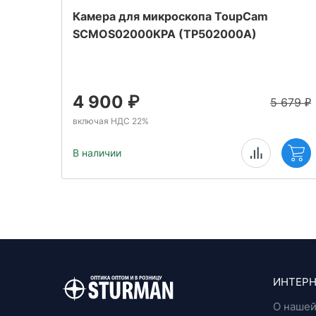
Камера для микроскопа ToupCam
SCMOS02000KPA (TP502000A)
4 900
₽
5 679
₽
включая НДС 22%
В наличии
ИНТЕРН
О нашей