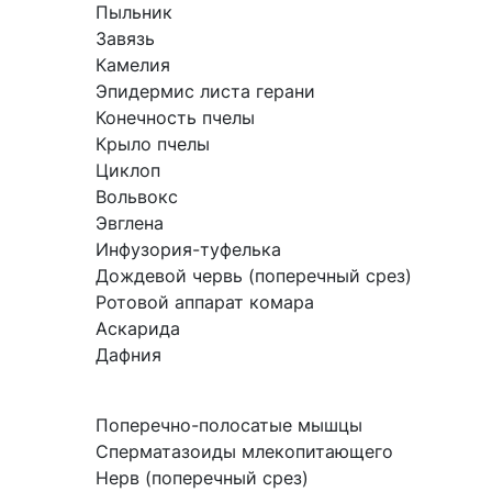
Пыльник
Завязь
Камелия
Эпидермис листа герани
Конечность пчелы
Крыло пчелы
Циклоп
Вольвокс
Эвглена
Инфузория-туфелька
Дождевой червь (поперечный срез)
Ротовой аппарат комара
Аскарида
Дафния
Поперечно-полосатые мышцы
Сперматазоиды млекопитающего
Нерв (поперечный срез)