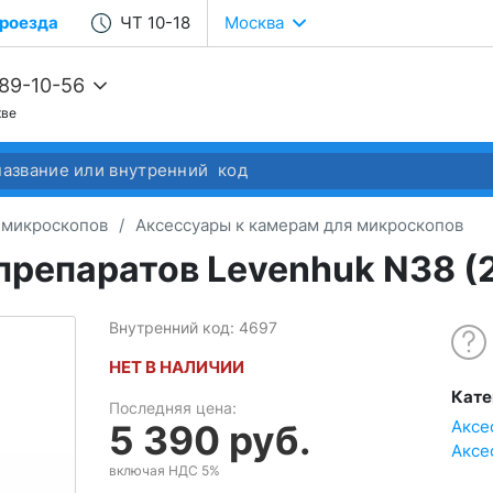
роезда
ЧТ 10-18
Москва
989-10-56
кве
68-22-37
68-04-14
 микроскопов
/
Аксессуары к камерам для микроскопов
препаратов Levenhuk N38 (
Внутренний код: 4697
НЕТ В НАЛИЧИИ
Кате
Последняя цена:
Аксе
5 390 руб.
Аксе
включая НДС 5%