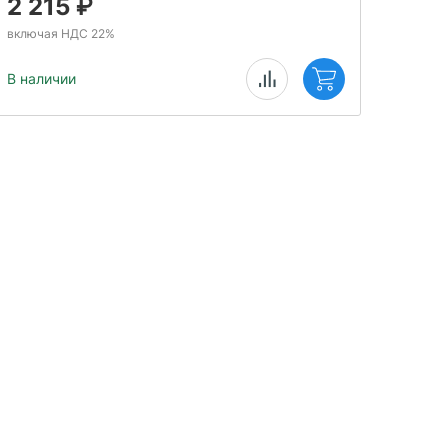
2 215
₽
1 
включая НДС 22%
включ
В наличии
В нал