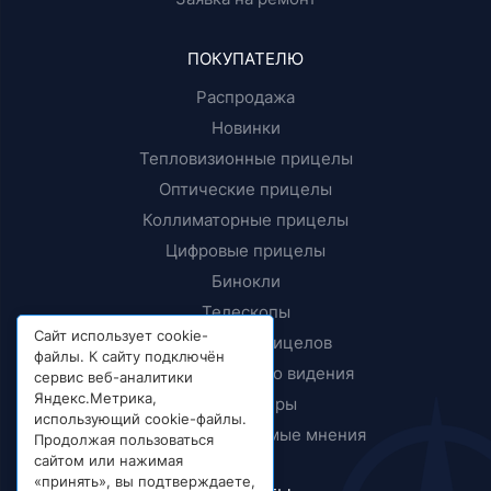
ПОКУПАТЕЛЮ
Распродажа
Новинки
Тепловизионные прицелы
Оптические прицелы
Коллиматорные прицелы
Цифровые прицелы
Бинокли
Телескопы
Сайт использует cookie-
Крепления прицелов
файлы. К сайту подключён
Приборы ночного видения
сервис веб-аналитики
Яндекс.Метрика,
Дальномеры
использующий cookie-файлы.
Тесты и независимые мнения
Продолжая пользоваться
сайтом или нажимая
«принять», вы подтверждаете,