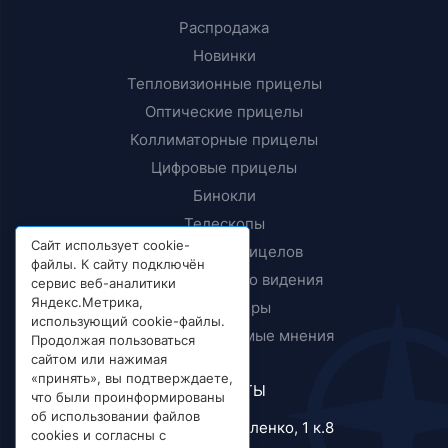
Распродажа
Новинки
Тепловизионные прицелы
Оптические прицелы
Коллиматорные прицелы
Цифровые прицелы
Бинокли
Телескопы
Сайт использует cookie-
Крепления прицелов
файлы. К сайту подключён
Приборы ночного видения
сервис веб-аналитики
Яндекс.Метрика,
Дальномеры
использующий cookie-файлы.
Тесты и независимые мнения
Продолжая пользоваться
сайтом или нажимая
«принять», вы подтверждаете,
КОНТАКТЫ
что были проинформированы
об использовании файлов
г. Москва, ул. Короленко, 1 к.8
cookies и согласны с