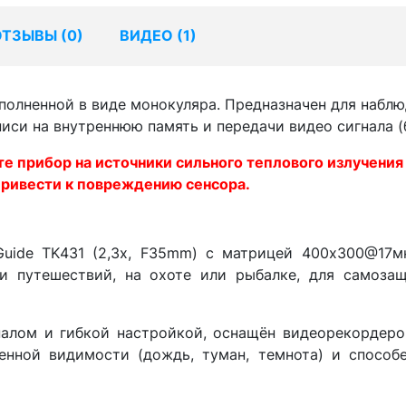
ОТЗЫВЫ (
0
)
ВИДЕО (1)
полненной в виде монокуляра. Предназначен для наблю
си на внутреннюю память и передачи видео сигнала (бе
е прибор на источники сильного теплового излучения
 привести к повреждению сенсора.
Guide TK431 (2,3x, F35mm) с матрицей 400x300@17м
и путешествий, на охоте или рыбалке, для самозащ
алом и гибкой настройкой, оснащён видеорекордером
енной видимости (дождь, туман, темнота) и способ