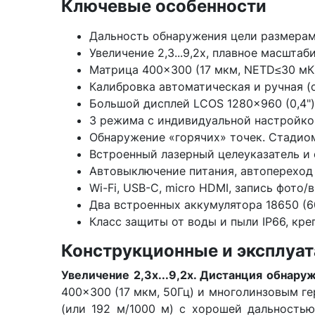
Ключевые особенности
Дальность обнаружения цели размерами
Увеличение 2,3...9,2x, плавное масштаб
Матрица 400×300 (17 мкм, NETD≤30 мК
Калибровка автоматическая и ручная (
Большой дисплей LCOS 1280×960 (0,4")
3 режима с индивидуальной настройкой
Обнаружение «горячих» точек. Стадио
Встроенный лазерный целеуказатель и
Автовыключение питания, автопереход
Wi-Fi, USB-C, micro HDMI, запись фото/в
Два встроенных аккумулятора 18650 (60
Класс защиты от воды и пыли IP66, крепл
Конструкционные и эксплуа
Увеличение 2,3x...9,2x. Дистанция обнару
400×300 (17 мкм, 50Гц) и многолинзовым г
(или 192 м/1000 м) с хорошей дальностью