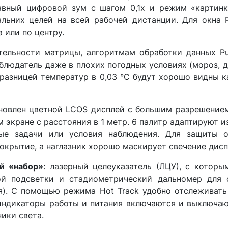
авный цифровой зум с шагом 0,1x и режим «картинка
льних целей на всей рабочей дистанции. Для окна 
 или по центру.
тельности матрицы, алгоритмам обработки данных 
блюдатель даже в плохих погодных условиях (мороз, д
разницей температур в 0,03 °C будут хорошо видны ка
новлен цветной LCOS дисплей с большим разрешение
м экране с расстояния в 1 метр. 6 палитр адаптируют 
ные задачи или условия наблюдения. Для защиты 
окрытие, а наглазник хорошо маскирует свечение дисп
й «набор»
: лазерный целеуказатель (ЛЦУ), с которы
ой подсветки и стадиометрический дальномер для 
ня). С помощью режима Hot Track удобно отслеживат
 индикаторы работы и питания включаются и выключа
ики света.