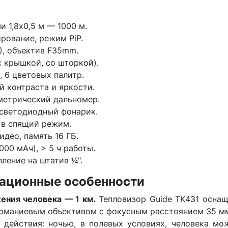
 1,8x0,5 м — 1000 м.
ирование, режим PiP.
), объектив F35mm.
с крышкой, со шторкой).
, 6 цветовых палитр.
 контраста и яркости.
метрический дальномер.
 светодиодный фонарик.
 в спящий режим.
идео, память 16 ГБ.
00 мАч), > 5 ч работы.
ение на штатив 1⁄4".
тационные особенности
жения человека — 1 км.
Тепловизор Guide TK431 оснащ
ерманиевым объективом с фокусным расстоянием 35 мм.
 действия: ночью, в полевых условиях, человека мо