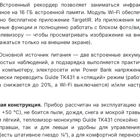
строенный рекордер позволяет заниматься инфрак
зное на 16 ГБ встроенной памяти. Модуль Wi-Fi обес
ено бесплатное приложение TargetIR. Из приложения
ные функции и полноценно работать с блоком фото/ви
елевизору — чтобы просматривать изображение на в
ажаться только на внешнем экране).
сновной источник питания — две встроенные аккуму
ростых наблюдений, а подзарядка выполняется практи
 компьютеру, электросети или Power Bank напряжен
ески переводить Guide TK431 в «спящий» режим (рабо
 снижается до 20%, а Wi-Fi выключается) и/или нас
ая конструкция.
Прибор рассчитан на эксплуатацию в
о +50 °C), не боится пыли, дождя, снега и мокрой трав
и лёгкий, тепловизор-монокуляр Guide TK431 спокойно
 правши, так и для левши и удобны для управления
есть штативное гнездо 1⁄4"), а для комфортной перен