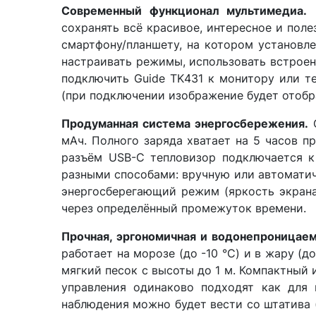
Современный функционал мультимедиа.
В
сохранять всё красивое, интересное и поле
смартфону/планшету, на котором установл
настраивать режимы, использовать встроен
подключить Guide TK431 к монитору или т
(при подключении изображение будет отобр
Продуманная система энергосбережения.
О
мАч. Полного заряда хватает на 5 часов п
разъём USB-C тепловизор подключается к
разными способами: вручную или автоматич
энергосберегающий режим (яркость экрана
через определённый промежуток времени.
Прочная, эргономичная и водонепроницаем
работает на морозе (до -10 °C) и в жару (д
мягкий песок с высоты до 1 м. Компактный 
управления одинаково подходят как для
наблюдения можно будет вести со штатива (