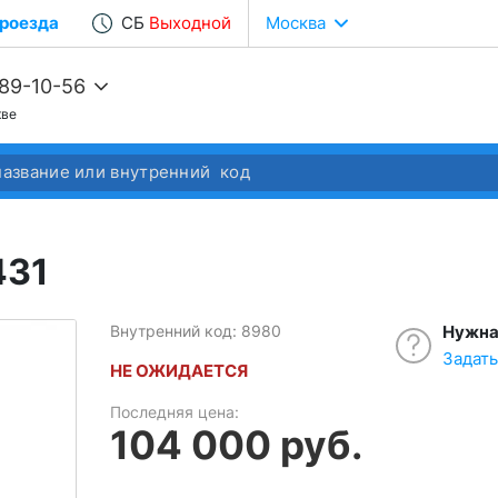
роезда
СБ
Выходной
Москва
989-10-56
кве
68-22-37
68-04-14
431
Внутренний код: 8980
Нужна
Задат
НЕ ОЖИДАЕТСЯ
Последняя цена:
104 000 руб.