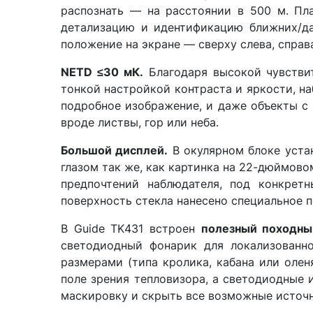
распознать — на расстоянии в 500 м. Пл
детализацию и идентификацию ближних/да
положение на экране — сверху слева, справа
NETD ≤30 мК.
Благодаря высокой чувстви
тонкой настройкой контраста и яркости, на
подробное изображение, и даже объекты с 
вроде листвы, гор или неба.
Большой дисплей.
В окулярном блоке уста
глазом так же, как картинка на 22-дюймово
предпочтений наблюдателя, под конкрет
поверхность стекла нанесено специальное п
В Guide TK431 встроен
полезный походны
светодиодный фонарик для локализованн
размерами (типа кролика, кабана или оле
поле зрения тепловизора, а светодиодные
маскировку и скрыть все возможные источн