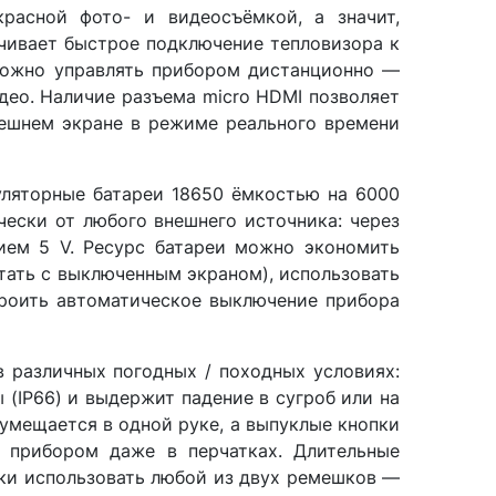
расной фото- и видеосъёмкой, а значит,
печивает быстрое подключение тепловизора к
 можно управлять прибором дистанционно —
део. Наличие разъема micro HDMI позволяет
нешнем экране в режиме реального времени
ляторные батареи 18650 ёмкостью на 6000
чески от любого внешнего источника: через
ием 5 V. Ресурс батареи можно экономить
тать с выключенным экраном), использовать
троить автоматическое выключение прибора
 различных погодных / походных условиях:
ы (IP66) и выдержит падение в сугроб или на
 умещается в одной руке, а выпуклые кнопки
 прибором даже в перчатках. Длительные
оски использовать любой из двух ремешков —