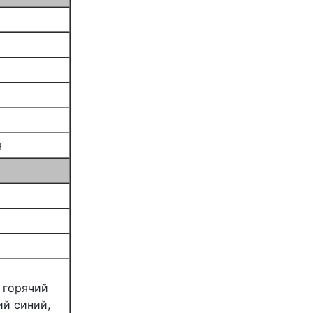
я
 горячий
ий синий,