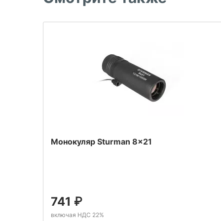
Монокуляр Sturman 8x21
741
₽
включая НДС 22%