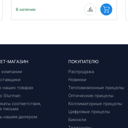
В наличии
ЕТ-МАГАЗИН
ПОКУПАТЕЛЮ
 компании
Распродажа
оставщики
Новинки
о наших товарах
Тепловизионные прицелы
о Sturman
Оптические прицелы
каты соответствия,
Коллиматорные прицелы
е письма
Цифровые прицелы
ть нашим дилером
Бинокли
Телескопы