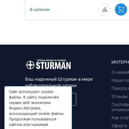
В наличии
ИНТЕРН
О нашей
Ваш надежный Штурман в мире
Наши п
наблюдательной оптики
Пресса 
Сайт использует cookie-
Отзывы 
файлы. К сайту подключён
Подписка на новости
сервис веб-аналитики
Сертифи
Яндекс.Метрика,
отказны
© 1992 - 2026
использующий cookie-файлы.
Как ста
Продолжая пользоваться
сайтом или нажимая
Оферта