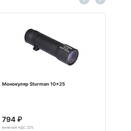
Монокуляр Sturman 10x25
Моно
794
₽
86
включая НДС 22%
включ