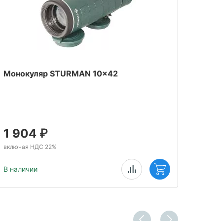
Монокуляр STURMAN 10x42
Бино
1 904
₽
1 
включая НДС 22%
включ
В наличии
В нал