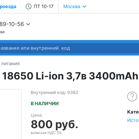
роезда
ПТ 10-17
Москва
989-10-56
кве
68-22-37
68-04-14
 питания
a 18650 Li-ion 3,7в 3400m
Внутренний код: 9382
В НАЛИЧИИ
Кате
Цена:
Исто
800 руб.
включая НДС 5%