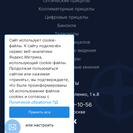
Оптические прицелы
Коллиматорные прицелы
Цифровые прицелы
Бинокли
Телескопы
Сайт использует cookie-
Крепления прицелов
файлы. К сайту подключён
Приборы ночного видения
сервис веб-аналитики
Яндекс.Метрика,
Дальномеры
использующий cookie-файлы.
Тесты и независимые мнения
Продолжая пользоваться
сайтом или нажимая
«принять», вы подтверждаете,
КОНТАКТЫ
что были проинформированы
об использовании файлов
г. Москва, ул. Короленко, 1 к.8
cookies и согласны с
Политикой обработки ПД
+7 (495) 989-10-56
Телефон в Москве
Принять все
или настроить