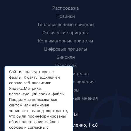
Распродажа
Новинки
Тепловизионные прицелы
Оптические прицелы
Коллиматорные прицелы
Цифровые прицелы
Бинокли
Телескопы
Сайт использует cookie-
Крепления прицелов
файлы. К сайту подключён
Приборы ночного видения
сервис веб-аналитики
Яндекс.Метрика,
Дальномеры
использующий cookie-файлы.
Тесты и независимые мнения
Продолжая пользоваться
сайтом или нажимая
«принять», вы подтверждаете,
КОНТАКТЫ
что были проинформированы
об использовании файлов
г. Москва, ул. Короленко, 1 к.8
cookies и согласны с