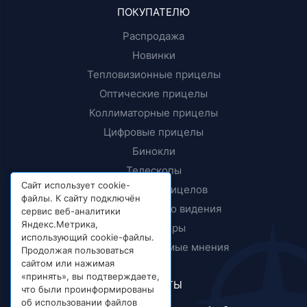
ПОКУПАТЕЛЮ
Распродажа
Новинки
Тепловизионные прицелы
Оптические прицелы
Коллиматорные прицелы
Цифровые прицелы
Бинокли
Телескопы
Сайт использует cookie-
Крепления прицелов
файлы. К сайту подключён
Приборы ночного видения
сервис веб-аналитики
Яндекс.Метрика,
Дальномеры
использующий cookie-файлы.
Тесты и независимые мнения
Продолжая пользоваться
сайтом или нажимая
«принять», вы подтверждаете,
КОНТАКТЫ
что были проинформированы
об использовании файлов