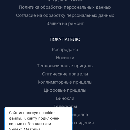
Политика обработки персональных данных
Согласие на обработку персональных данных
Заявка на ремонт
ПОКУПАТЕЛЮ
Распродажа
Новинки
Тепловизионные прицелы
Оптические прицелы
Коллиматорные прицелы
Цифровые прицелы
Бинокли
Телескопы
Сайт использует cookie-
Крепления прицелов
файлы. К сайту подключён
Приборы ночного видения
сервис веб-аналитики
Яндекс.Метрика,