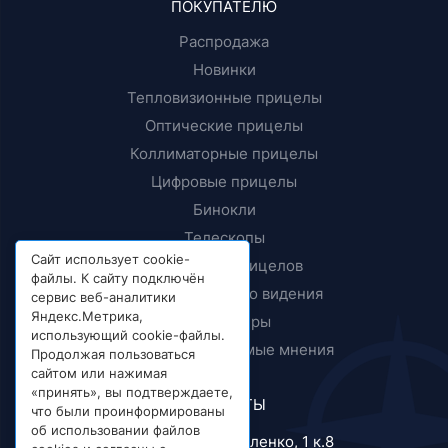
ПОКУПАТЕЛЮ
Распродажа
Новинки
Тепловизионные прицелы
Оптические прицелы
Коллиматорные прицелы
Цифровые прицелы
Бинокли
Телескопы
Сайт использует cookie-
Крепления прицелов
файлы. К сайту подключён
Приборы ночного видения
сервис веб-аналитики
Яндекс.Метрика,
Дальномеры
использующий cookie-файлы.
Тесты и независимые мнения
Продолжая пользоваться
сайтом или нажимая
«принять», вы подтверждаете,
КОНТАКТЫ
что были проинформированы
об использовании файлов
г. Москва, ул. Короленко, 1 к.8