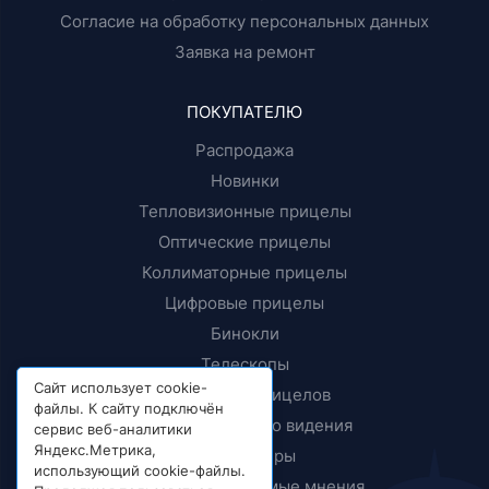
Согласие на обработку персональных данных
Заявка на ремонт
ПОКУПАТЕЛЮ
Распродажа
Новинки
Тепловизионные прицелы
Оптические прицелы
Коллиматорные прицелы
Цифровые прицелы
Бинокли
Телескопы
Сайт использует cookie-
Крепления прицелов
файлы. К сайту подключён
Приборы ночного видения
сервис веб-аналитики
Яндекс.Метрика,
Дальномеры
использующий cookie-файлы.
Тесты и независимые мнения