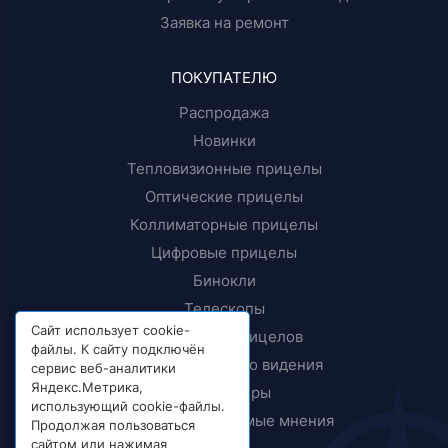
Заявка на ремонт
ПОКУПАТЕЛЮ
Распродажа
Новинки
Тепловизионные прицелы
Оптические прицелы
Коллиматорные прицелы
Цифровые прицелы
Бинокли
Телескопы
Сайт использует cookie-
Крепления прицелов
файлы. К сайту подключён
Приборы ночного видения
сервис веб-аналитики
Яндекс.Метрика,
Дальномеры
использующий cookie-файлы.
Тесты и независимые мнения
Продолжая пользоваться
сайтом или нажимая