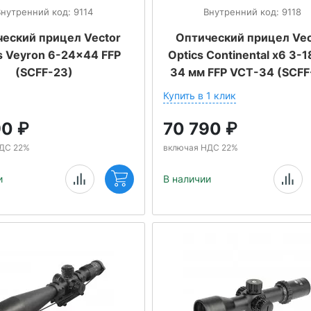
Внутренний код: 9114
Внутренний код: 9118
еский прицел Vector
Оптический прицел Vec
s Veyron 6-24x44 FFP
Optics Continental x6 3-
(SCFF-23)
34 мм FFP VCT-34 (SCFF
Купить в 1 клик
90
₽
70 790
₽
ДС 22%
включая НДС 22%
и
В наличии