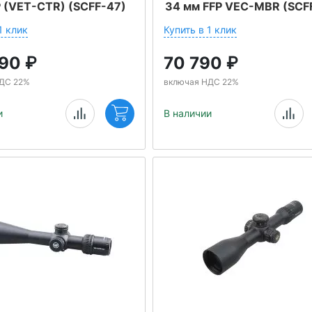
P (VET-CTR) (SCFF-47)
34 мм FFP VEC-MBR (SCF
1 клик
Купить в 1 клик
190
₽
70 790
₽
ДС 22%
включая НДС 22%
и
В наличии