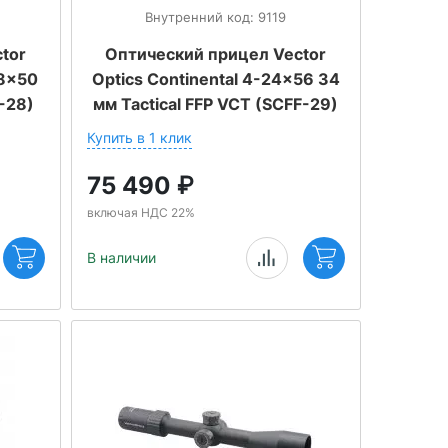
Внутренний код: 9119
tor
Оптический прицел Vector
18x50
Optics Continental 4-24x56 34
-28)
мм Tactical FFP VCT (SCFF-29)
Купить в 1 клик
75 490
₽
включая НДС 22%
В наличии