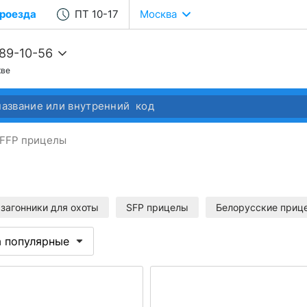
роезда
ПТ 10-17
Москва
989-10-56
кве
68-22-37
68-04-14
FFP прицелы
загонники для охоты
SFP прицелы
Белорусские приц