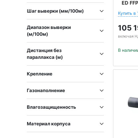
ED FF
Шаг выверки (мм/100м)
Купить в 
105 
Диапазон выверки
(м/100м)
включая Н
Дистанция без
В наличи
параллакса (м)
Крепление
Газонаполнение
Влагозащищенность
Материал корпуса