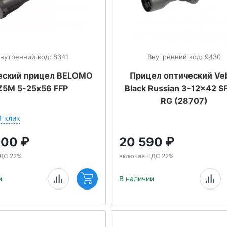
нутренний код: 8341
Внутренний код: 9430
еский прицел BELOMO
Прицел оптический Ve
Z5M 5-25х56 FFP
Black Russian 3-12x42 S
RG (28707)
1 клик
000
₽
20 590
₽
ДС 22%
включая НДС 22%
и
В наличии