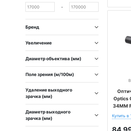
-
Бренд
Увеличение
Диаметр объектива (мм)
Поле зрения (м/100м)
В
Удаление выходного
Оптич
зрачка (мм)
Optics 
34ММ F
Диаметр выходного
Купить в 
зрачка (мм)
84 9