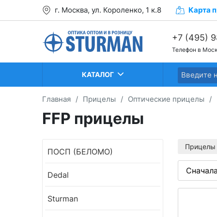
г. Москва, ул. Короленко, 1 к.8
Карта
п
+7 (495) 
Телефон в Мос
+7 (499) 2
+7 (499) 2
КАТАЛОГ
Главная
/
Прицелы
/
Оптические прицелы
/
FFP прицелы
Прицелы 
ПОСП (БЕЛОМО)
Dedal
Sturman