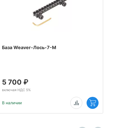
База Weaver-Лось-7-М
База
5 700
₽
5 
включая НДС 5%
включ
В наличии
В нал