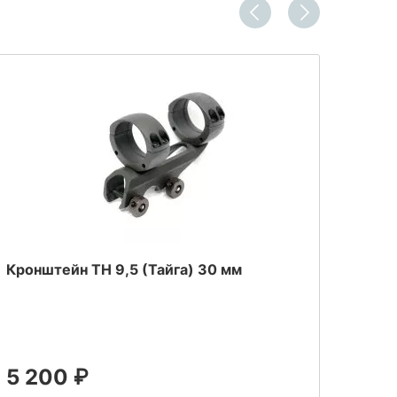
Кронштейн ТН 9,5 (Тайга) 30 мм
Крон
5 200
₽
6 