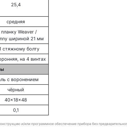
25,4
средняя
 планку Weaver /
inny шириной 21 мм
1 стяжному болту
оронняя, на 4 винтах
ры
аль с воронением
чёрный
40x18x48
0,1
конструкцию и/или программное обеспечение прибора без предварительно