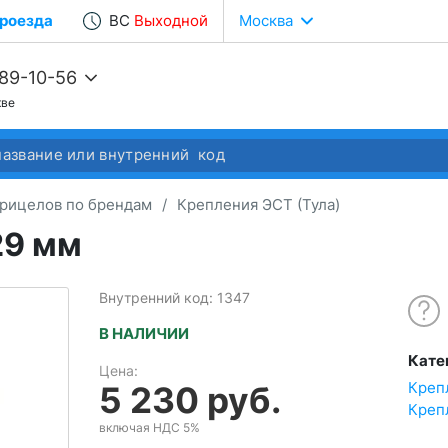
роезда
ВС
Выходной
Москва
989-10-56
кве
68-22-37
68-04-14
рицелов по брендам
/
Крепления ЭСТ (Тула)
29 мм
Внутренний код: 1347
В НАЛИЧИИ
Кате
Цена:
Креп
5 230 руб.
Креп
включая НДС 5%