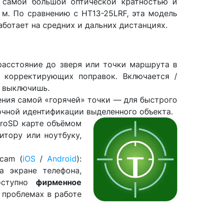
 самой большой оптической кратностью и
 м. По сравнению с HT13-25LRF, эта модель
ботает на средних и дальних дистанциях.
расстояние до зверя или точки маршрута в
 корректирующих поправок. Включается /
е выключишь.
ения самой «горячей» точки — для быстрого
точной идентификации выделенного объекта.
croSD карте объёмом
итору или ноутбуку,
cam (
iOS
/
Android
):
а экране телефона,
доступно
фирменное
 проблемах в работе