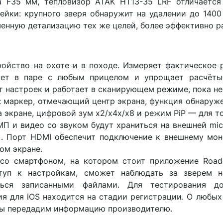
а F35 мм, тепловизор ATAK HT13-35 LRF отличается
йки: крупного зверя обнаружит на удалении до 1400
енную детализацию тех же целей, более эффективно ра
ойство на охоте и в походе. Измеряет фактическое 
ает в паре с любым прицелом и упрощает расчёты
т настроек и работает в сканирующем режиме, пока н
: маркер, отмечающий центр экрана, функция обнаруж
а экране, цифровой зум x2/x4x/x8 и режим PiP — для 
МП и видео со звуком будут храниться на внешней mi
). Порт HDMI обеспечит подключение к внешнему мон
шом экране.
 со смартфоном, на котором стоит приложение Road
туп к настройкам, сможет наблюдать за зверем н
ться записанными файлами. Для тестирования 
ия для iOS находится на стадии регистрации. О любых
ы передадим информацию производителю.