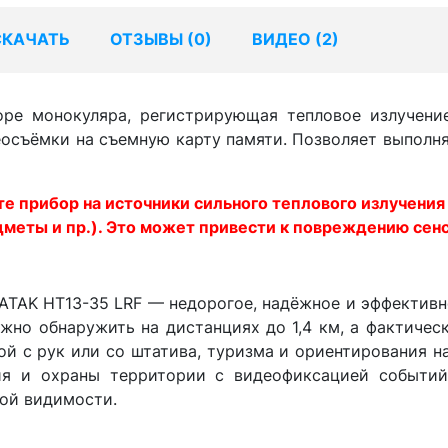
СКАЧАТЬ
ОТЗЫВЫ (
0
)
ВИДЕО (2)
е монокуляра, регистрирующая тепловое излучение
еосъёмки на съемную карту памяти. Позволяет выполня
е прибор на источники сильного теплового излучения
дметы и пр.). Это может привести к повреждению сен
ATAK HT13-35 LRF — недорогое, надёжное и эффективн
жно обнаружить на дистанциях до 1,4 км, а фактическ
й с рук или со штатива, туризма и ориентирования на
ния и охраны территории с видеофиксацией событи
ной видимости.