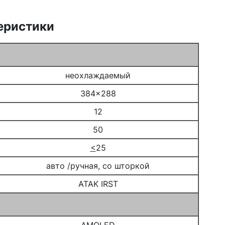
еристики
неохлаждаемый
384x288
12
50
<
25
авто /ручная, со шторкой
ATAK IRST