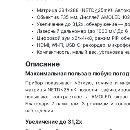
Матрица 384x288 (NETD
<
25mK). Авток
Объектив F35 мм. Дисплей AMOLED 1024
Увеличение до 31,2x, обнаружение — до 
Лазерный дальномер (до 1000 м)/ До 6
Цифровой зум x2/x4/x8, режим PiP, об
HDMI, Wi-Fi, USB-C, рекордер, микрофо
Компактность, малый вес, установка на
Описание
Максимальная польза в любую погод
Прибор показывает чёткую, точную и инфо
матрицы NETD
<
25mK позволит зафиксирова
повышают контрастность. AMOLED экран 
Благодаря 7 палитрам, 3 режимам и тонко
наблюдения.
Увеличение до 31,2x