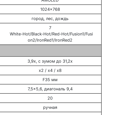
AMOLED
1024x768
город, лес, дождь
7
White-Hot/Black-Hot/Red-Hot/Fusion1/Fusi
on2/IronRed1/IronRed2
3,9x, с зумом до 31,2x
x2 / x4 / x8
F35 мм
7,5x5,6, диагональ 9,4
20
ручная