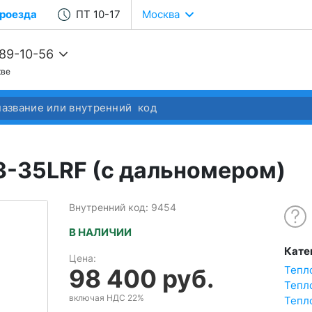
роезда
ПТ 10-17
Москва
989-10-56
кве
68-22-37
68-04-14
3-35LRF (с дальномером)
Внутренний код: 9454
В НАЛИЧИИ
Кате
Цена:
Тепл
98 400 руб.
Тепл
включая НДС 22%
Тепл