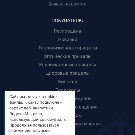
Заявка на ремонт
ПОКУПАТЕЛЮ
Распродажа
Новинки
Тепловизионные прицелы
Оптические прицелы
Коллиматорные прицелы
Цифровые прицелы
Бинокли
Телескопы
Сайт использует cookie-
Крепления прицелов
файлы. К сайту подключён
Приборы ночного видения
сервис веб-аналитики
Яндекс.Метрика,
Дальномеры
использующий cookie-файлы.
Тесты и независимые мнения
Продолжая пользоваться
сайтом или нажимая