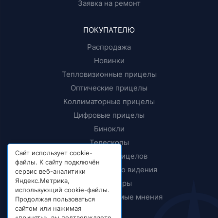
Заявка на ремонт
ПОКУПАТЕЛЮ
Распродажа
Новинки
Тепловизионные прицелы
Оптические прицелы
Коллиматорные прицелы
Цифровые прицелы
Бинокли
Телескопы
Сайт использует cookie-
Крепления прицелов
файлы. К сайту подключён
Приборы ночного видения
сервис веб-аналитики
Яндекс.Метрика,
Дальномеры
использующий cookie-файлы.
Тесты и независимые мнения
Продолжая пользоваться
сайтом или нажимая
«принять», вы подтверждаете,