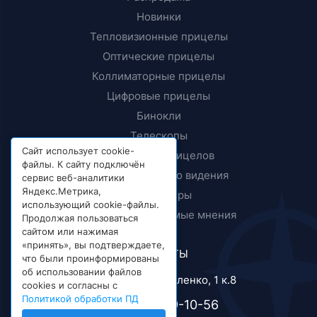
Новинки
Тепловизионные прицелы
Оптические прицелы
Коллиматорные прицелы
Цифровые прицелы
Бинокли
Телескопы
Сайт использует cookie-
Крепления прицелов
файлы. К сайту подключён
Приборы ночного видения
сервис веб-аналитики
Яндекс.Метрика,
Дальномеры
использующий cookie-файлы.
Тесты и независимые мнения
Продолжая пользоваться
сайтом или нажимая
«принять», вы подтверждаете,
КОНТАКТЫ
что были проинформированы
об использовании файлов
г. Москва, ул. Короленко, 1 к.8
cookies и согласны с
Политикой обработки ПД
+7 (495) 989-10-56