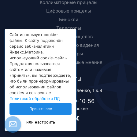
Коллиматорные прицелы
Цифровые прицелы
Бинокли
Телескопы
Сайт использует cookie-
Крепления прицелов
файлы. К сайту подключён
Приборы ночного видения
сервис веб-аналитики
Яндекс.Метрика,
Дальномеры
использующий cookie-файлы.
Тесты и независимые мнения
Продолжая пользоваться
сайтом или нажимая
«принять», вы подтверждаете,
КОНТАКТЫ
что были проинформированы
об использовании файлов
г. Москва, ул. Короленко, 1 к.8
cookies и согласны с
Политикой обработки ПД
+7 (495) 989-10-56
Телефон в Москве
Принять все
или настроить