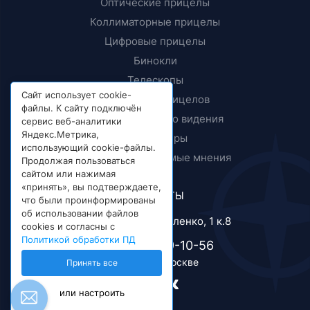
Оптические прицелы
Коллиматорные прицелы
Цифровые прицелы
Бинокли
Телескопы
Сайт использует cookie-
Крепления прицелов
файлы. К сайту подключён
Приборы ночного видения
сервис веб-аналитики
Яндекс.Метрика,
Дальномеры
использующий cookie-файлы.
Тесты и независимые мнения
Продолжая пользоваться
сайтом или нажимая
«принять», вы подтверждаете,
КОНТАКТЫ
что были проинформированы
об использовании файлов
г. Москва, ул. Короленко, 1 к.8
cookies и согласны с
Политикой обработки ПД
+7 (495) 989-10-56
Телефон в Москве
Принять все
или настроить